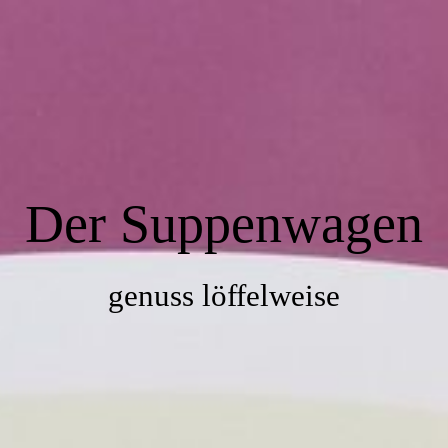
Startseite
Über uns
Der Suppenwagen
Speisekarte
Ihr Weg zu uns
genuss löffelweise
Impressum