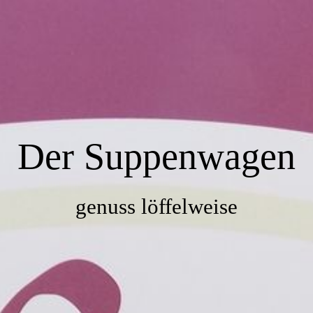
Startseite
Über uns
Der Suppenwagen
Speisekarte
Ihr Weg zu uns
genuss löffelweise
Impressum